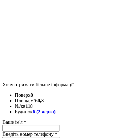
Хочу отримати більше інформації
Поверх
8
Площа,м²
60,8
№/кв
118
Будинок
6 (2 черга)
Ваше ім'я
*
Введіть номер телефону
*