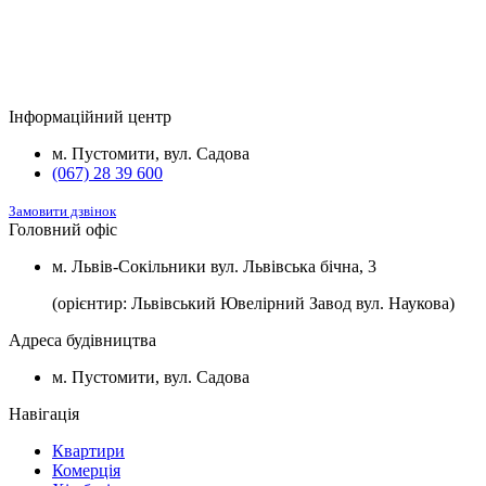
Будинок
Підвал та комори
Вартість
2
Будинок №5
Підвал
1100 $/м
2
Будинок №7
Підвал
1100 $/м
Інформаційний центр
2
Будинок №8
Підвал
1100 $/м
м. Пустомити, вул. Садова
(067) 28 39 600
Замовити дзвінок
Головний офіс
м. Львів-Сокільники вул. Львівська бічна, 3
(орієнтир: Львівський Ювелірний Завод вул. Наукова)
Адреса будівництва
м. Пустомити, вул. Садова
Навігація
Квартири
Комерція