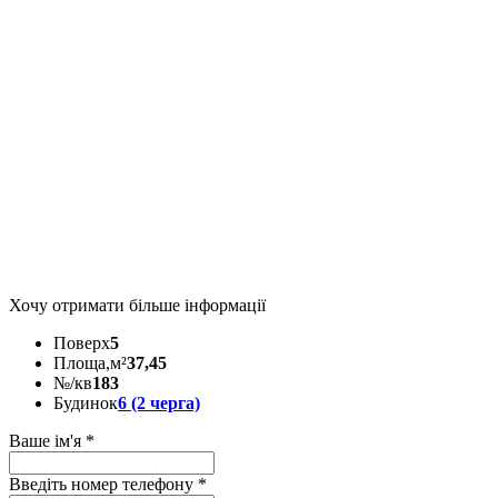
Хочу отримати більше інформації
Поверх
5
Площа,м²
37,45
№/кв
183
Будинок
6 (2 черга)
Ваше ім'я
*
Введіть номер телефону
*