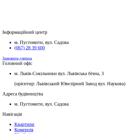
Будинок
Підвал та комори
Вартість
2
Будинок №5
Підвал
1100 $/м
2
Будинок №7
Підвал
1100 $/м
Інформаційний центр
2
Будинок №8
Підвал
1100 $/м
м. Пустомити, вул. Садова
(067) 28 39 600
Замовити дзвінок
Головний офіс
м. Львів-Сокільники вул. Львівська бічна, 3
(орієнтир: Львівський Ювелірний Завод вул. Наукова)
Адреса будівництва
м. Пустомити, вул. Садова
Навігація
Квартири
Комерція