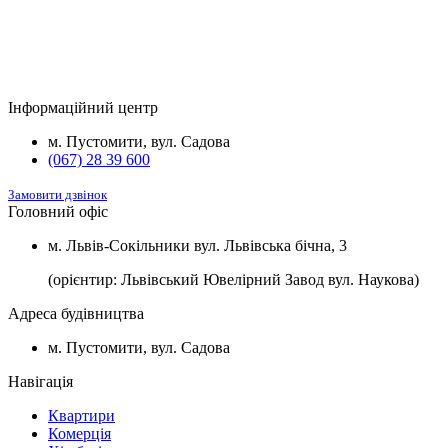
Будинок
Підвал та комори
Вартість
2
Будинок №5
Підвал
1100 $/м
2
Будинок №7
Підвал
1100 $/м
Інформаційний центр
2
Будинок №8
Підвал
1100 $/м
м. Пустомити, вул. Садова
(067) 28 39 600
Замовити дзвінок
Головний офіс
м. Львів-Сокільники вул. Львівська бічна, 3
(орієнтир: Львівський Ювелірний Завод вул. Наукова)
Адреса будівництва
м. Пустомити, вул. Садова
Навігація
Квартири
Комерція