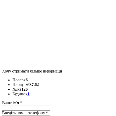
Хочу отримати більше інформації
Поверх
6
Площа,м²
37,62
№/кв
126
Будинок
1
Ваше ім'я
*
Введіть номер телефону
*