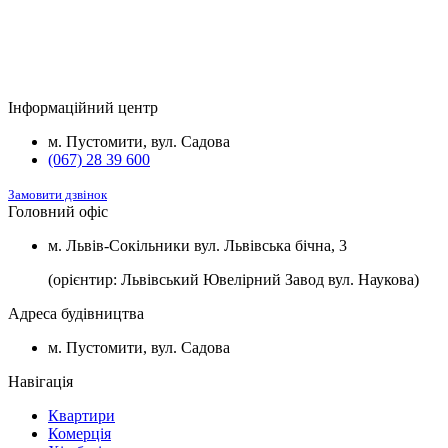
Будинок
Підвал та комори
Вартість
2
Будинок №5
Підвал
1100 $/м
2
Будинок №7
Підвал
1100 $/м
Інформаційний центр
2
Будинок №8
Підвал
1100 $/м
м. Пустомити, вул. Садова
(067) 28 39 600
Замовити дзвінок
Головний офіс
м. Львів-Сокільники вул. Львівська бічна, 3
(орієнтир: Львівський Ювелірний Завод вул. Наукова)
Адреса будівництва
м. Пустомити, вул. Садова
Навігація
Квартири
Комерція