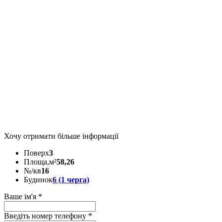
Хочу отримати більше інформації
Поверх
3
Площа,м²
58,26
№/кв
16
Будинок
6 (1 черга)
Ваше ім'я
*
Введіть номер телефону
*