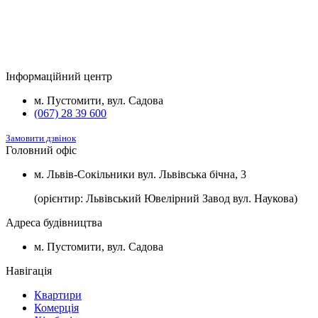
Будинок
Підвал та комори
Вартість
2
Будинок №5
Підвал
1100 $/м
2
Будинок №7
Підвал
1100 $/м
Інформаційний центр
2
Будинок №8
Підвал
1100 $/м
м. Пустомити, вул. Садова
(067) 28 39 600
Замовити дзвінок
Головний офіс
м. Львів-Сокільники вул. Львівська бічна, 3
(орієнтир: Львівський Ювелірний Завод вул. Наукова)
Адреса будівництва
м. Пустомити, вул. Садова
Навігація
Квартири
Комерція