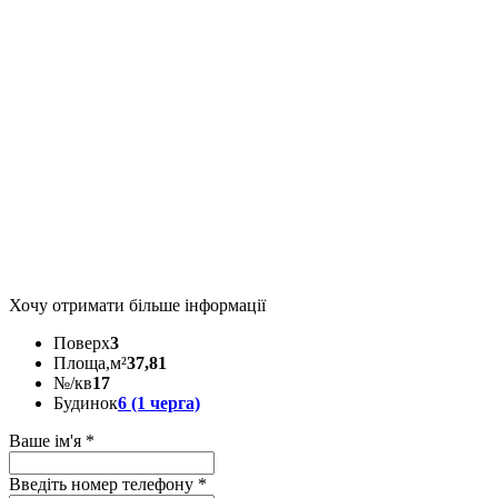
Хочу отримати більше інформації
Поверх
3
Площа,м²
37,81
№/кв
17
Будинок
6 (1 черга)
Ваше ім'я
*
Введіть номер телефону
*