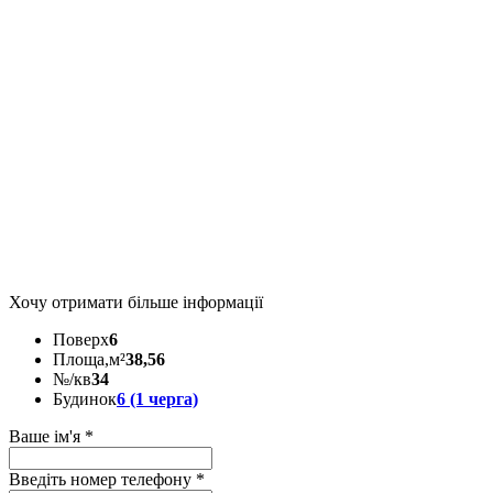
Хочу отримати більше інформації
Поверх
6
Площа,м²
38,56
№/кв
34
Будинок
6 (1 черга)
Ваше ім'я
*
Введіть номер телефону
*