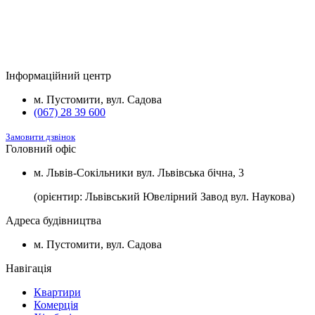
Будинок
Підвал та комори
Вартість
2
Будинок №5
Підвал
1100 $/м
2
Будинок №7
Підвал
1100 $/м
Інформаційний центр
2
Будинок №8
Підвал
1100 $/м
м. Пустомити, вул. Садова
(067) 28 39 600
Замовити дзвінок
Головний офіс
м. Львів-Сокільники вул. Львівська бічна, 3
(орієнтир: Львівський Ювелірний Завод вул. Наукова)
Адреса будівництва
м. Пустомити, вул. Садова
Навігація
Квартири
Комерція