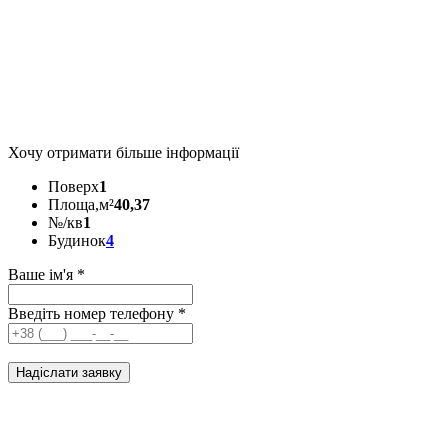
Хочу отримати більше інформації
Поверх
1
Площа,м²
40,37
№/кв
1
Будинок
4
Ваше ім'я
*
Введіть номер телефону
*
Надіслати заявку