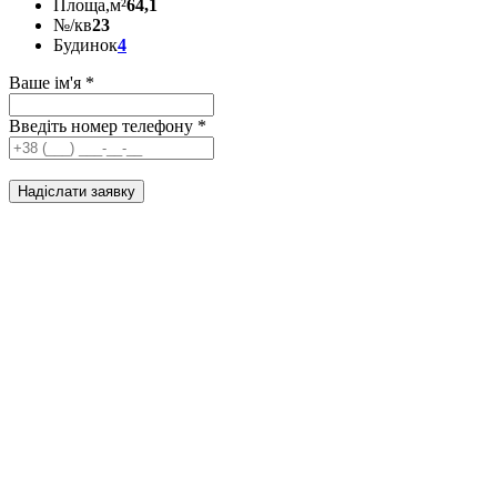
Площа,м²
64,1
№/кв
23
Будинок
4
Ваше ім'я
*
Введіть номер телефону
*
Надіслати заявку