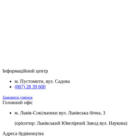
2
№8
м
Паркомісце з підведеною електрикою
1400 $/
*потужністю 3,5 кВт та встановленою
2
м
розеткою для зарядки електромобілів.
Будинок
Підвал та комори
Вартість
2
Будинок №5
Підвал
1100 $/м
2
Будинок №7
Підвал
1100 $/м
Інформаційний центр
2
Будинок №8
Підвал
1100 $/м
м. Пустомити, вул. Садова
(067) 28 39 600
Замовити дзвінок
Головний офіс
м. Львів-Сокільники вул. Львівська бічна, 3
(орієнтир: Львівський Ювелірний Завод вул. Наукова)
Адреса будівництва