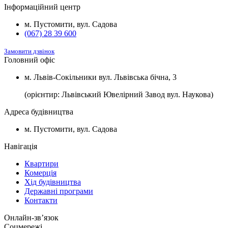
2
Будинок №7
Підвал
1100 $/м
Інформаційний центр
2
Будинок №8
Підвал
1100 $/м
м. Пустомити, вул. Садова
(067) 28 39 600
Замовити дзвінок
Головний офіс
м. Львів-Сокільники вул. Львівська бічна, 3
(орієнтир: Львівський Ювелірний Завод вул. Наукова)
Адреса будівництва
м. Пустомити, вул. Садова
Навігація
Квартири
Комерція
Хід будівництва
Державні програми
Контакти
Онлайн-звʼязок
Соцмережі