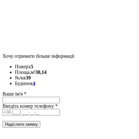
Хочу отримати більше інформації
Поверх
5
Площа,м²
38,14
№/кв
39
Будинок
4
Ваше ім'я
*
Введіть номер телефону
*
Надіслати заявку