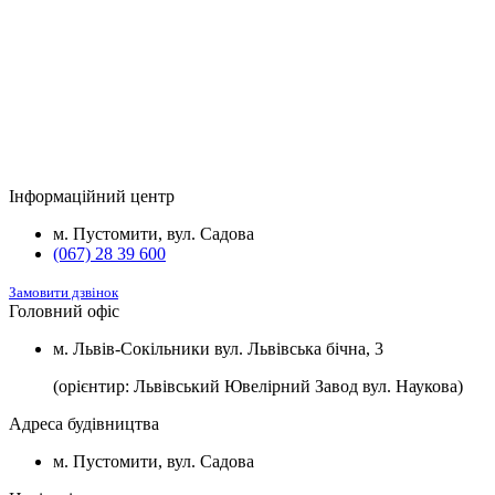
м
розеткою для зарядки електромобілів.
Будинок
Підвал та комори
Вартість
2
Будинок №5
Підвал
1100 $/м
2
Будинок №7
Підвал
1100 $/м
Інформаційний центр
2
Будинок №8
Підвал
1100 $/м
м. Пустомити, вул. Садова
(067) 28 39 600
Замовити дзвінок
Головний офіс
м. Львів-Сокільники вул. Львівська бічна, 3
(орієнтир: Львівський Ювелірний Завод вул. Наукова)
Адреса будівництва
м. Пустомити, вул. Садова