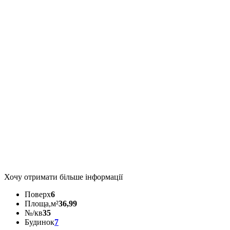
Хочу отримати більше інформації
Поверх
6
Площа,м²
36,99
№/кв
35
Будинок
7