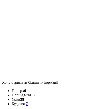
Хочу отримати більше інформації
Поверх
6
Площа,м²
41,8
№/кв
38
Будинок
7