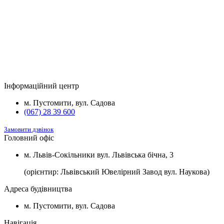
розеткою для зарядки електромобілів.
Будинок
Підвал та комори
Вартість
2
Будинок №5
Підвал
1100 $/м
2
Будинок №7
Підвал
1100 $/м
Інформаційний центр
2
Будинок №8
Підвал
1100 $/м
м. Пустомити, вул. Садова
(067) 28 39 600
Замовити дзвінок
Головний офіс
м. Львів-Сокільники вул. Львівська бічна, 3
(орієнтир: Львівський Ювелірний Завод вул. Наукова)
Адреса будівництва
м. Пустомити, вул. Садова
Навігація