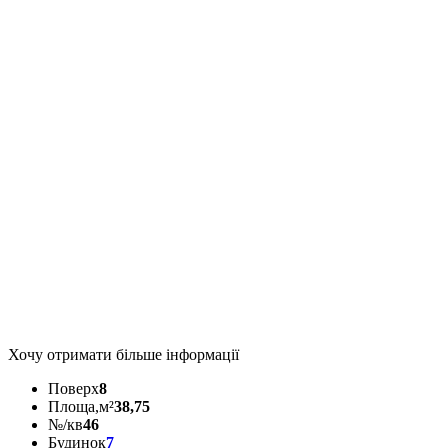
Хочу отримати більше інформації
Поверх
8
Площа,м²
38,75
№/кв
46
Будинок
7