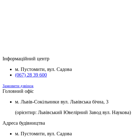
*потужністю 3,5 кВт та встановленою
2
м
розеткою для зарядки електромобілів.
Будинок
Підвал та комори
Вартість
2
Будинок №5
Підвал
1100 $/м
2
Будинок №7
Підвал
1100 $/м
Інформаційний центр
2
Будинок №8
Підвал
1100 $/м
м. Пустомити, вул. Садова
(067) 28 39 600
Замовити дзвінок
Головний офіс
м. Львів-Сокільники вул. Львівська бічна, 3
(орієнтир: Львівський Ювелірний Завод вул. Наукова)
Адреса будівництва
м. Пустомити, вул. Садова