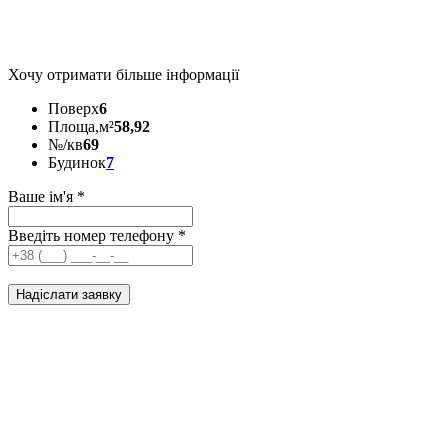
Хочу отримати більше інформації
Поверх
6
Площа,м²
58,92
№/кв
69
Будинок
7
Ваше ім'я
*
Введіть номер телефону
*
Надіслати заявку