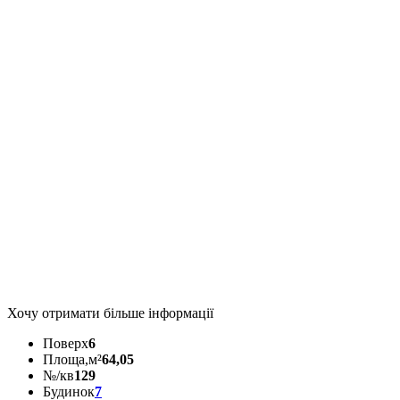
Хочу отримати більше інформації
Поверх
6
Площа,м²
64,05
№/кв
129
Будинок
7