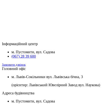
2
м
розеткою для зарядки електромобілів.
Будинок
Підвал та комори
Вартість
2
Будинок №5
Підвал
1100 $/м
2
Будинок №7
Підвал
1100 $/м
Інформаційний центр
2
Будинок №8
Підвал
1100 $/м
м. Пустомити, вул. Садова
(067) 28 39 600
Замовити дзвінок
Головний офіс
м. Львів-Сокільники вул. Львівська бічна, 3
(орієнтир: Львівський Ювелірний Завод вул. Наукова)
Адреса будівництва
м. Пустомити, вул. Садова