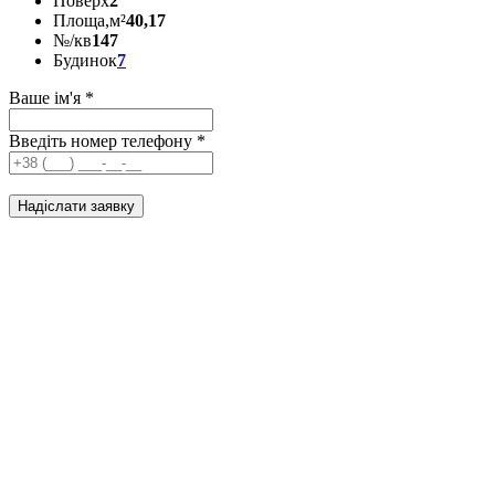
Поверх
2
Площа,м²
40,17
№/кв
147
Будинок
7
Ваше ім'я
*
Введіть номер телефону
*
Надіслати заявку