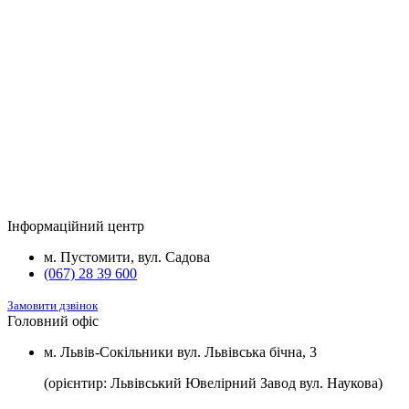
1150 $/
Будинок
Паркомісце
2
№8
м
Паркомісце з підведеною електрикою
1400 $/
*потужністю 3,5 кВт та встановленою
2
м
розеткою для зарядки електромобілів.
Будинок
Підвал та комори
Вартість
2
Будинок №5
Підвал
1100 $/м
2
Будинок №7
Підвал
1100 $/м
Інформаційний центр
2
Будинок №8
Підвал
1100 $/м
м. Пустомити, вул. Садова
(067) 28 39 600
Замовити дзвінок
Головний офіс
м. Львів-Сокільники вул. Львівська бічна, 3
(орієнтир: Львівський Ювелірний Завод вул. Наукова)