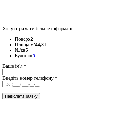
Хочу отримати більше інформації
Поверх
2
Площа,м²
44,81
№/кв
5
Будинок
5
Ваше ім'я
*
Введіть номер телефону
*
Надіслати заявку