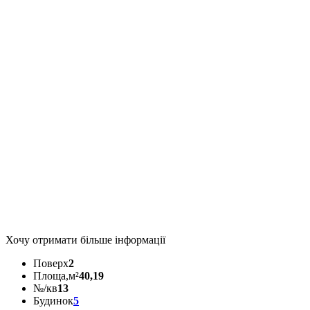
Хочу отримати більше інформації
Поверх
2
Площа,м²
40,19
№/кв
13
Будинок
5