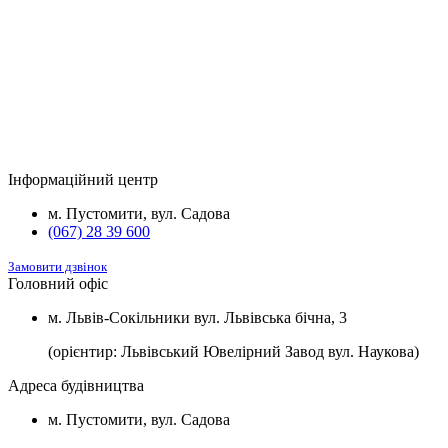
2
м
розеткою для зарядки електромобілів.
Будинок
Підвал та комори
Вартість
2
Будинок №5
Підвал
1100 $/м
2
Будинок №7
Підвал
1100 $/м
Інформаційний центр
2
Будинок №8
Підвал
1100 $/м
м. Пустомити, вул. Садова
(067) 28 39 600
Замовити дзвінок
Головний офіс
м. Львів-Сокільники вул. Львівська бічна, 3
(орієнтир: Львівський Ювелірний Завод вул. Наукова)
Адреса будівництва
м. Пустомити, вул. Садова