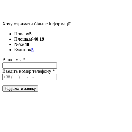
Хочу отримати більше інформації
Поверх
5
Площа,м²
40,19
№/кв
40
Будинок
5
Ваше ім'я
*
Введіть номер телефону
*
Надіслати заявку