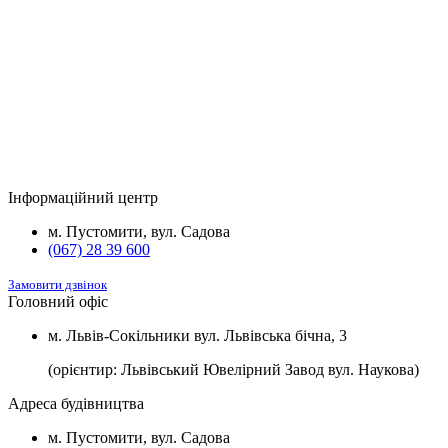
1400 $/
*потужністю 3,5 кВт та встановленою
2
м
розеткою для зарядки електромобілів.
Будинок
Підвал та комори
Вартість
2
Будинок №5
Підвал
1100 $/м
2
Будинок №7
Підвал
1100 $/м
Інформаційний центр
2
Будинок №8
Підвал
1100 $/м
м. Пустомити, вул. Садова
(067) 28 39 600
Замовити дзвінок
Головний офіс
м. Львів-Сокільники вул. Львівська бічна, 3
(орієнтир: Львівський Ювелірний Завод вул. Наукова)
Адреса будівництва
м. Пустомити, вул. Садова