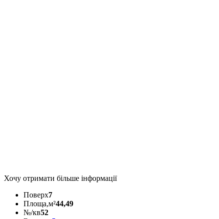
Хочу отримати більше інформації
Поверх
7
Площа,м²
44,49
№/кв
52