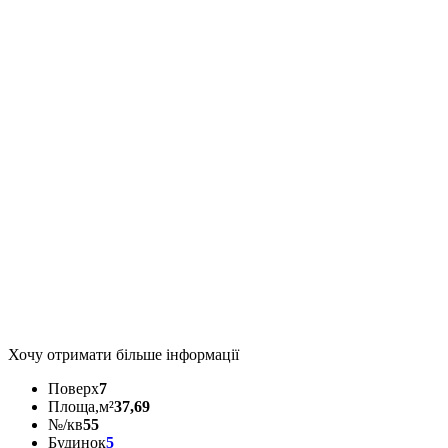
Хочу отримати більше інформації
Поверх
7
Площа,м²
37,69
№/кв
55
Будинок
5