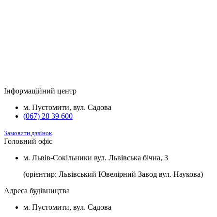
*потужністю 3,5 кВт та встановленою
2
м
розеткою для зарядки електромобілів.
Будинок
Підвал та комори
Вартість
2
Будинок №5
Підвал
1100 $/м
2
Будинок №7
Підвал
1100 $/м
Інформаційний центр
2
Будинок №8
Підвал
1100 $/м
м. Пустомити, вул. Садова
(067) 28 39 600
Замовити дзвінок
Головний офіс
м. Львів-Сокільники вул. Львівська бічна, 3
(орієнтир: Львівський Ювелірний Завод вул. Наукова)
Адреса будівництва
м. Пустомити, вул. Садова