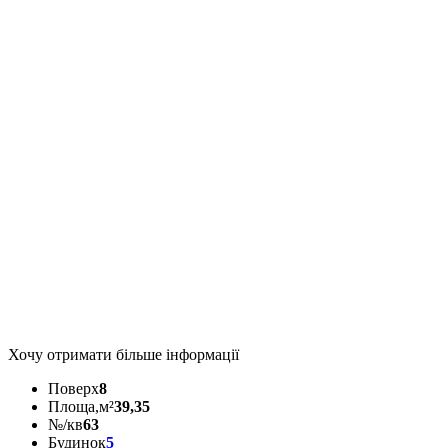
Хочу отримати більше інформації
Поверх
8
Площа,м²
39,35
№/кв
63
Будинок
5