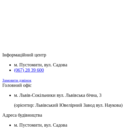
*потужністю 3,5 кВт та встановленою
2
м
розеткою для зарядки електромобілів.
Будинок
Підвал та комори
Вартість
2
Будинок №5
Підвал
1100 $/м
2
Будинок №7
Підвал
1100 $/м
Інформаційний центр
2
Будинок №8
Підвал
1100 $/м
м. Пустомити, вул. Садова
(067) 28 39 600
Замовити дзвінок
Головний офіс
м. Львів-Сокільники вул. Львівська бічна, 3
(орієнтир: Львівський Ювелірний Завод вул. Наукова)
Адреса будівництва
м. Пустомити, вул. Садова