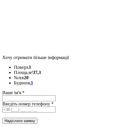
Хочу отримати більше інформації
Поверх
3
Площа,м²
37,3
№/кв
20
Будинок
3
Ваше ім'я
*
Введіть номер телефону
*
Надіслати заявку