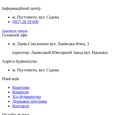
2
Будинок №5
Підвал
1100 $/м
2
Будинок №7
Підвал
1100 $/м
Інформаційний центр
2
Будинок №8
Підвал
1100 $/м
м. Пустомити, вул. Садова
(067) 28 39 600
Замовити дзвінок
Головний офіс
м. Львів-Сокільники вул. Львівська бічна, 3
(орієнтир: Львівський Ювелірний Завод вул. Наукова)
Адреса будівництва
м. Пустомити, вул. Садова
Навігація
Квартири
Комерція
Хід будівництва
Державні програми
Контакти
Онлайн-звʼязок