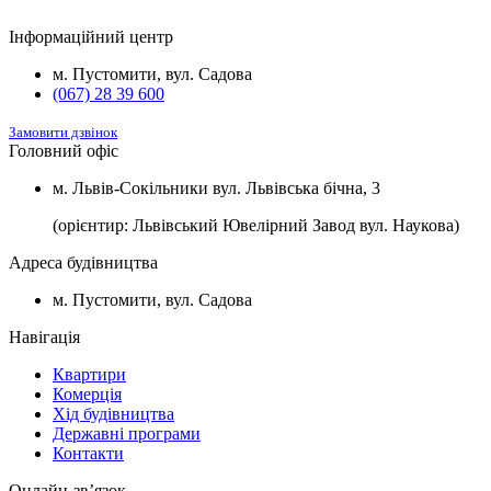
2
Будинок №5
Підвал
1100 $/м
2
Будинок №7
Підвал
1100 $/м
Інформаційний центр
2
Будинок №8
Підвал
1100 $/м
м. Пустомити, вул. Садова
(067) 28 39 600
Замовити дзвінок
Головний офіс
м. Львів-Сокільники вул. Львівська бічна, 3
(орієнтир: Львівський Ювелірний Завод вул. Наукова)
Адреса будівництва
м. Пустомити, вул. Садова
Навігація
Квартири
Комерція
Хід будівництва
Державні програми
Контакти
Онлайн-звʼязок