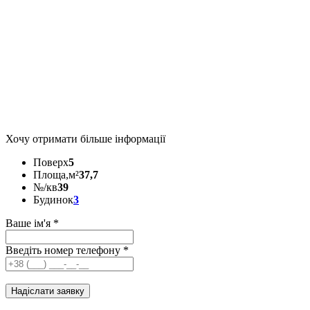
Хочу отримати більше інформації
Поверх
5
Площа,м²
37,7
№/кв
39
Будинок
3
Ваше ім'я
*
Введіть номер телефону
*
Надіслати заявку