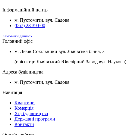
2
Будинок №5
Підвал
1100 $/м
2
Будинок №7
Підвал
1100 $/м
Інформаційний центр
2
Будинок №8
Підвал
1100 $/м
м. Пустомити, вул. Садова
(067) 28 39 600
Замовити дзвінок
Головний офіс
м. Львів-Сокільники вул. Львівська бічна, 3
(орієнтир: Львівський Ювелірний Завод вул. Наукова)
Адреса будівництва
м. Пустомити, вул. Садова
Навігація
Квартири
Комерція
Хід будівництва
Державні програми
Контакти
Онлайн-звʼязок