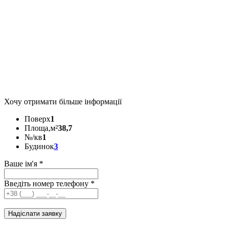
Хочу отримати більше інформації
Поверх
1
Площа,м²
38,7
№/кв
1
Будинок
3
Ваше ім'я
*
Введіть номер телефону
*
Надіслати заявку